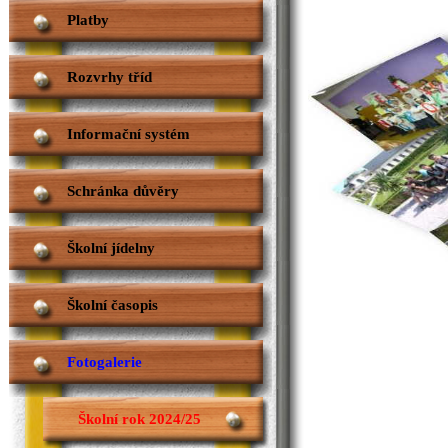
Platby
Rozvrhy tříd
Informační systém
Schránka důvěry
Školní jídelny
Školní časopis
Fotogalerie
Školní rok 2024/25