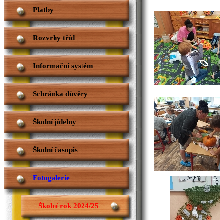
Platby
Rozvrhy tříd
Informační systém
Schránka důvěry
Školní jídelny
Školní časopis
Fotogalerie
Školní rok 2024/25