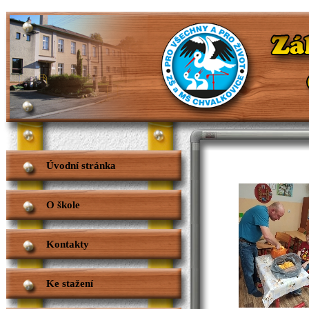
Úvodní stránka
O škole
Kontakty
Ke stažení