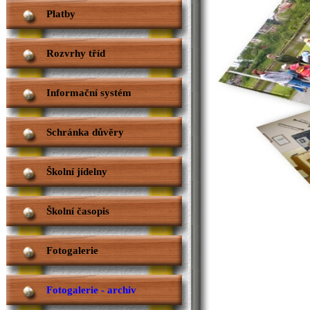
Platby
Rozvrhy tříd
Informační systém
Schránka důvěry
Školní jídelny
Školní časopis
Fotogalerie
Fotogalerie - archiv